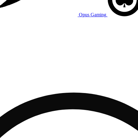
Opus Gaming