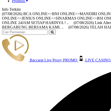
Promosi
Info Terkini
(07/08/2026)
BCA ONLINE<>BNI ONLINE<>MANDIRI ONLI
ONLINE<>JENIUS ONLINE<>SINARMAS ONLINE<>BSI O
ONLINE 24JAM SETIAP HARINYA ! ..
(07/08/2026)
Link Alte
BERGABUNG BERSAMA KAMI. ..
(07/08/2026)
TELAH HA
Baccarat Live Proxy
PROMO
LIVE CASINO