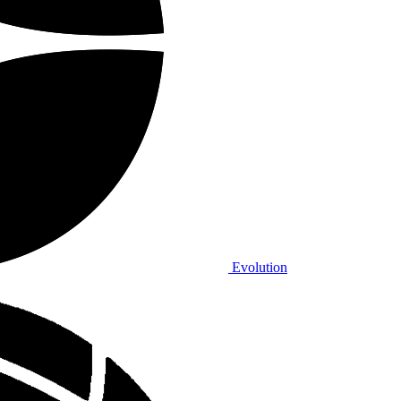
Evolution