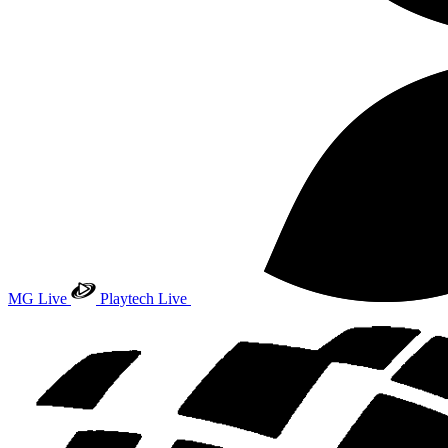
MG Live
Playtech Live