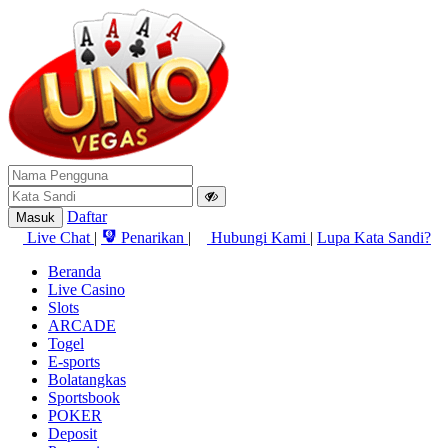
Daftar
Masuk
Live Chat
|
Penarikan
|
Hubungi Kami
|
Lupa Kata Sandi?
Beranda
Live Casino
Slots
ARCADE
Togel
E-sports
Bolatangkas
Sportsbook
POKER
Deposit