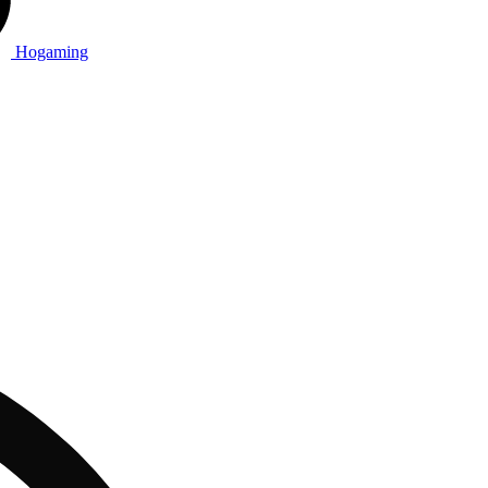
Hogaming